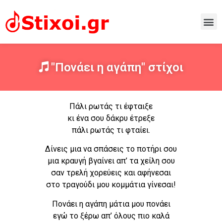
"Πονάει η αγάπη" στίχοι
Πάλι ρωτάς τι έφταιξε
κι ένα σου δάκρυ έτρεξε
πάλι ρωτάς τι φταίει.
Δίνεις μια να σπάσεις το ποτήρι σου
μια κραυγή βγαίνει απ’ τα χείλη σου
σαν τρελή χορεύεις και αφήνεσαι
στο τραγούδι μου κομμάτια γίνεσαι!
Πονάει η αγάπη μάτια μου πονάει
εγώ το ξέρω απ’ όλους πιο καλά