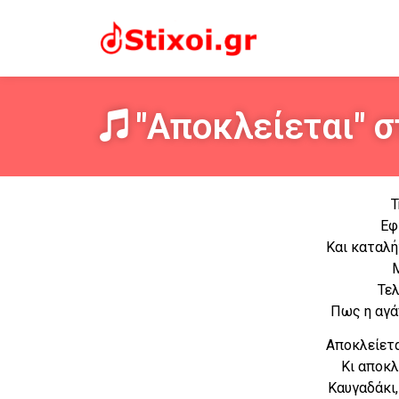
"Αποκλείεται" σ
Τ
Εφ
Και καταλή
Τελ
Πως η αγά
Αποκλείετα
Κι αποκλ
Καυγαδάκι,