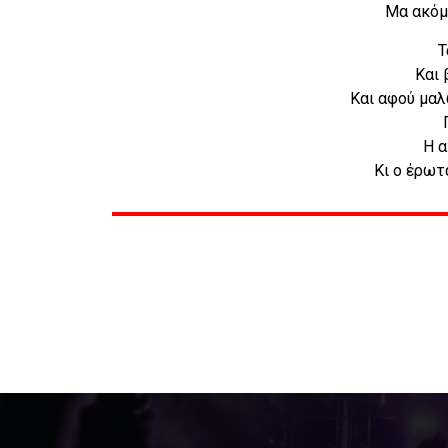
Μα ακόμ
Τ
Και 
Και αφού μαλ
Η α
Κι ο έρωτ