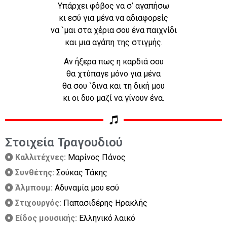
Υπάρχει φόβος να σ’ αγαπήσω
κι εσύ για μένα να αδιαφορείς
να `μαι στα χέρια σου ένα παιχνίδι
και μια αγάπη της στιγμής.
Αν ήξερα πως η καρδιά σου
θα χτύπαγε μόνο για μένα
θα σου `δινα και τη δική μου
κι οι δυο μαζί να γίνουν ένα.
Στοιχεία Τραγουδιού
Καλλιτέχνες:
Μαρίνος Πάνος
Συνθέτης:
Σούκας Τάκης
Άλμπουμ:
Αδυναμία μου εσύ
Στιχουργός:
Παπασιδέρης Ηρακλής
Είδος μουσικής:
Ελληνικό λαικό