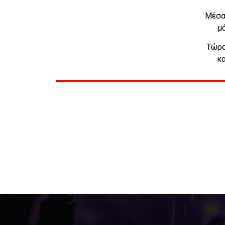
Μέσα 
μ
Τώρα
κα