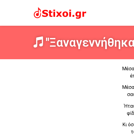
"Ξαναγεννήθηκα"
Μέσα 
έ
Μέσα 
σα
Ήταν
φίδ
Κι όσ
τ