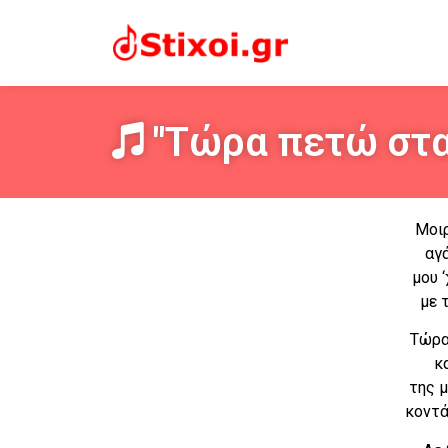
"Τώρα πετώ στα
Μοιρ
αγ
μου 
με 
Τώρα
κ
της 
κοντά