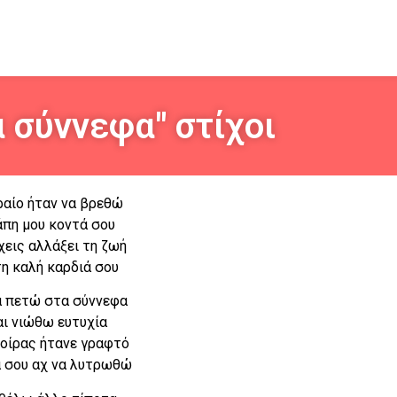
 σύννεφα" στίχοι
αίο ήταν να βρεθώ
άπη μου κοντά σου
‘χεις αλλάξει τη ζωή
τη καλή καρδιά σου
 πετώ στα σύννεφα
αι νιώθω ευτυχία
μοίρας ήτανε γραφτό
 σου αχ να λυτρωθώ