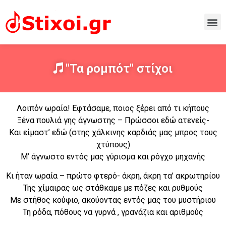
"Τα ρομπότ" στίχοι
Λοιπόν ωραία! Εφτάσαμε, ποιος ξέρει από τι κήπους
Ξένα πουλιά γης άγνωστης – Πρώσσοι εδώ ατενείς-
Και είμαστ’ εδώ (στης χάλκινης καρδιάς μας μπρος τους
χτύπους)
Μ’ άγνωστο εντός μας γύρισμα και ρόγχο μηχανής
Κι ήταν ωραία – πρώτο φτερό- άκρη, άκρη τα’ ακρωτηρίου
Της χίμαιρας ως στάθκαμε με πόζες και ρυθμούς
Με στήθος κούφιο, ακούοντας εντός μας του μυστήριου
Τη ρόδα, πόθους να γυρνά , γρανάζια και αριθμούς