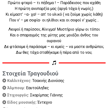
Πρώτο φτερό – τι πήδημα ! – Παράδεισος που εχάθη
Η πρώτη ανυπαρξία μας (αργά τάχα ή νωρίς;)
Κι είμαστ’ –α- χα! – απ’ το υλικό ( να ζούμε χωρίς λάθη)
Που ν’ – με σοφία- οι ηλίθιοι και οι σοφοί ν’ χωρίς…
Λειψοί ή περίσσοι; Αίνιγμα! Μυστήριο γύρω οι τόποι
Και ο σπαραγμός της μύτης μας μοιάζει άνθος του
ουρανού
Δε φτάσαμε ή περάσαμε – κι εμείς – να μαστε ανθρώποι;
Δω θες τάχα σταθήκαμε ή πέρα από το νου;
Στοιχεία Τραγουδιού
Καλλιτέχνες:
Τσακνής Διονύσης
Άλμπουμ:
Εαυτούληδες
Στιχουργός:
Σκαρίμπας Γιάννης
Είδος μουσικής:
Έντεχνο