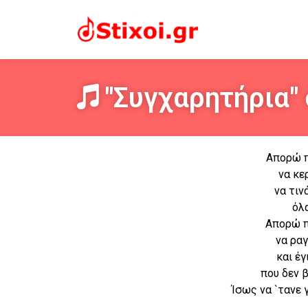
"Συγχαρητήρια" 
Απορώ π
να κε
να τιν
όλα
Απορώ π
να ραγ
και έγ
που δεν β
Ίσως να `τανε