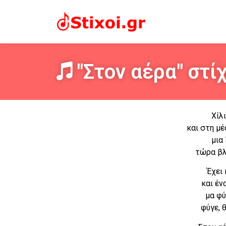
"Στον αέρα" στίχ
Χίλ
και στη μέ
μια
τώρα βλ
Έχει 
και έν
μα φύ
φύγε, 