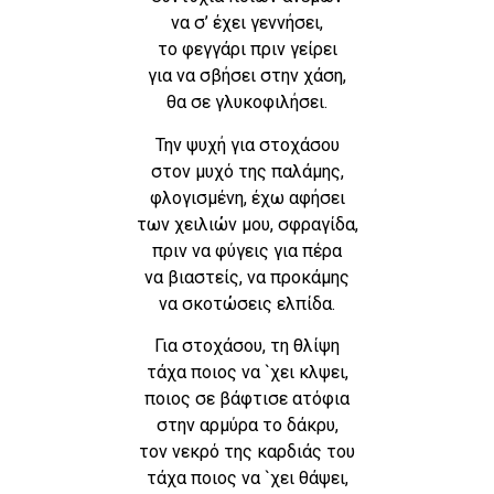
να σ’ έχει γεννήσει,
το φεγγάρι πριν γείρει
για να σβήσει στην χάση,
θα σε γλυκοφιλήσει.
Την ψυχή για στοχάσου
στον μυχό της παλάμης,
φλογισμένη, έχω αφήσει
των χειλιών μου, σφραγίδα,
πριν να φύγεις για πέρα
να βιαστείς, να προκάμης
να σκοτώσεις ελπίδα.
Για στοχάσου, τη θλίψη
τάχα ποιος να `χει κλψει,
ποιος σε βάφτισε ατόφια
στην αρμύρα το δάκρυ,
τον νεκρό της καρδιάς του
τάχα ποιος να `χει θάψει,