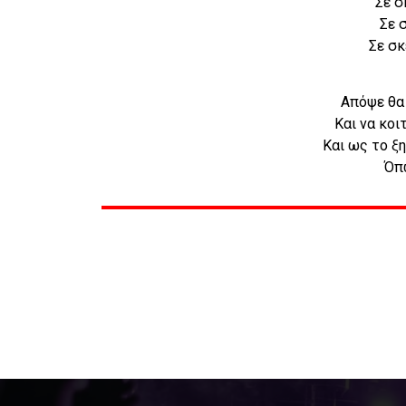
Σε σ
Σε 
Σε σκ
Απόψε θα 
Και να κοι
Και ως το ξ
Όπ