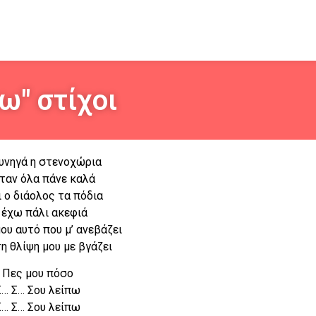
ω" στίχοι
υνηγά η στενοχώρια
όταν όλα πάνε καλά
 ο διάολος τα πόδια
 έχω πάλι ακεφιά
ου αυτό που μ’ ανεβάζει
τη θλίψη μου με βγάζει
Πες μου πόσο
Σ… Σ… Σου λείπω
Σ… Σ… Σου λείπω