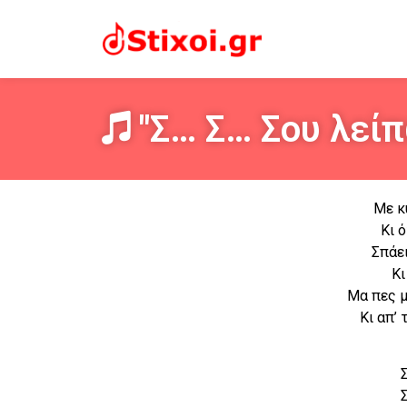
"Σ… Σ… Σου λείπ
Με κ
Κι 
Σπάει
Κι
Μα πες μ
Κι απ’ 