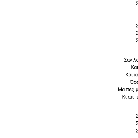
Σαν λ
Και
Και κ
Όσα
Μα πες μ
Κι απ’ 