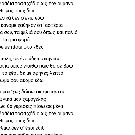
βράδια,τόσα χάδια ως τον ουρανό
Με μας τους δυο
ελικά δεν σ’έχω εδώ
 κάναμε χαθήκαν στ’ αστέρια
α σου, τα φιλιά σου όπως και παλιά
Για μια φορά
σέ με πίσω στο χθες
 πόλη, σε ένα άδειο σκηνικό
λοι κι όμως νιώθω πως θα σε βρω
το χέρι, δε με άφηνες λεπτό
ρωμα σου ακόμα εδώ
υ μου ’χες δώσει ακόμα κρατώ
αφνικά μου χαμογελάς
ως θα γυρίσεις πίσω σε μένα
βράδια,τόσα χάδια ως τον ουρανό
Με μας τους δυο
λικά δεν σ’ έχω εδώ