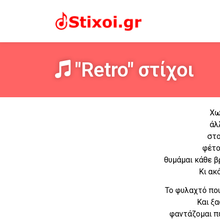
"Retro" στίχοι
Χω
άλ
στο
φέτο
θυμάμαι κάθε β
Κι ακ
Το φυλαχτό πο
Και ξ
φαντάζομαι π