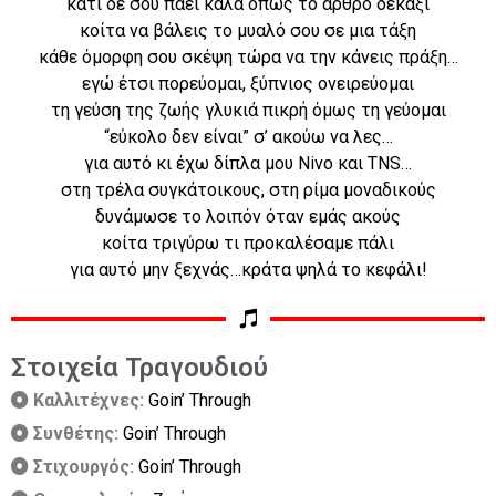
κάτι δε σου πάει καλά όπως το άρθρο δεκάξι
κοίτα να βάλεις το μυαλό σου σε μια τάξη
κάθε όμορφη σου σκέψη τώρα να την κάνεις πράξη…
εγώ έτσι πορεύομαι, ξύπνιος ονειρεύομαι
τη γεύση της ζωής γλυκιά πικρή όμως τη γεύομαι
“εύκολο δεν είναι” σ’ ακούω να λες…
για αυτό κι έχω δίπλα μου Nivo και TNS…
στη τρέλα συγκάτοικους, στη ρίμα μοναδικούς
δυνάμωσε το λοιπόν όταν εμάς ακούς
κοίτα τριγύρω τι προκαλέσαμε πάλι
για αυτό μην ξεχνάς…κράτα ψηλά το κεφάλι!
Στοιχεία Τραγουδιού
Καλλιτέχνες:
Goin’ Through
Συνθέτης:
Goin’ Through
Στιχουργός:
Goin’ Through