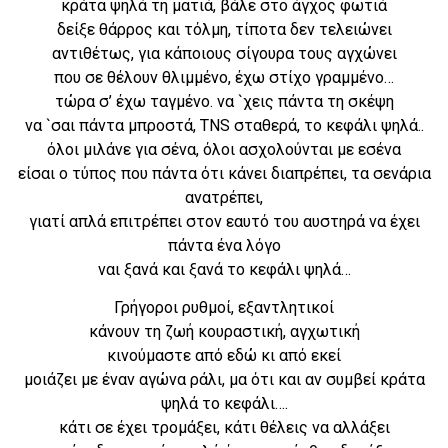
κράτα ψηλά τη ματιά, βάλε στο άγχος φωτιά
δείξε θάρρος και τόλμη, τίποτα δεν τελειώνει
αντιθέτως, για κάποιους σίγουρα τους αγχώνει
που σε θέλουν θλιμμένο, έχω στίχο γραμμένο…
τώρα σ’ έχω ταγμένο. να `χεις πάντα τη σκέψη
να `σαι πάντα μπροστά, TNS σταθερά, το κεφάλι ψηλά..
όλοι μιλάνε για σένα, όλοι ασχολούνται με εσένα
είσαι ο τύπος που πάντα ότι κάνει διαπρέπει, τα σενάρια
ανατρέπει,
γιατί απλά επιτρέπει στον εαυτό του αυστηρά να έχει
πάντα ένα λόγο
ναι ξανά και ξανά το κεφάλι ψηλά…
Γρήγοροι ρυθμοί, εξαντλητικοί
κάνουν τη ζωή κουραστική, αγχωτική
κινούμαστε από εδώ κι από εκεί
μοιάζει με έναν αγώνα ράλι, μα ότι και αν συμβεί κράτα
ψηλά το κεφάλι….
κάτι σε έχει τρομάξει, κάτι θέλεις να αλλάξει