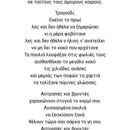
σε τούτους τους άμοιρους καιρούς.
Τραγούδι:
Εκείνο το πρωί
λες και δεν ήθελε να ξημερώσει
κι η μέρα φοβότανε
λες και δεν ήθελε ο ήλιος ν’ ανατείλει
να μη δει το κακό που ερχότανε.
Τα πουλιά λουφάξαν στις φωλιές τους
αισθανθήκαν το μεγάλο κακό
τις χιλιάδες ανάσες
και μεμιάς των σοφών τα χαρτιά
τα τυλίξανε πύρινες γλώσσες.
Αστραπές και βροντές
χαρακώνουν στυγνά το κορμί σου.
Λυσσασμένα σκυλιά
να ξεσκίσουν ξανά
θέλουν τώρα σαν σάρκα τη γη σου.
Αστραπές και βροντές