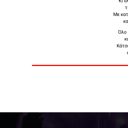
Κι ό
τ
Με κατ
κα
Όλο 
κ
Κάτσ