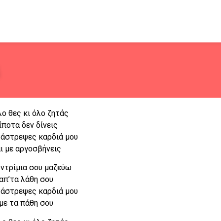
λο θες κι όλο ζητάς
ίποτα δεν δίνεις
άστρεψες καρδιά μου
ι με αργοσβήνεις
υντρίμια σου μαζεύω
απ’τα λάθη σου
άστρεψες καρδιά μου
με τα πάθη σου