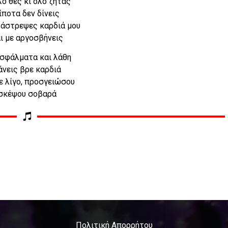
λο θες κι όλο ζητάς
ίποτα δεν δίνεις
άστρεψες καρδιά μου
ι με αργοσβήνεις
σφάλματα και λάθη
άνεις βρε καρδιά
ε λίγο, προσγειώσου
σκέψου σοβαρά
Πολιτική Απορρήτου