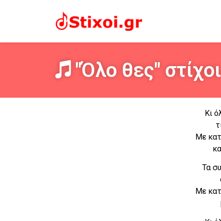
"Όλο θες" στίχοι
Κι ό
τ
Με κατ
κα
Τα σ
Με κατ