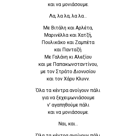
και να μονιάσουμε.
Λα, λα λα, λα λα…
Με Βιτάλη και Αρλέτα,
Μαρινέλλα και Χατζή,
Πουλικάκο και Ζαμπέτα
και Πανταζή.
Με Γαλάνη κι Αλεξίου
και με Παπακωνσταντίνου,
με τον Στράτο Διονυσίου
και τον Χάρυ Κλυνν.
Όλα τα κέντρα ανοίγουν πάλι
για να ξεχειμωνιάσουμε
ν’ αγαπηθούμε πάλι
και να μονιάσουμε.
Ναι, και…
Όλα τα κέντρα ανοίγουν πάλι