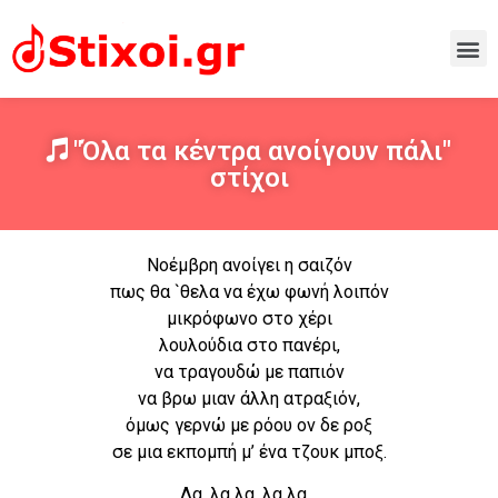
"Όλα τα κέντρα ανοίγουν πάλι"
στίχοι
Νοέμβρη ανοίγει η σαιζόν
πως θα `θελα να έχω φωνή λοιπόν
μικρόφωνο στο χέρι
λουλούδια στο πανέρι,
να τραγουδώ με παπιόν
να βρω μιαν άλλη ατραξιόν,
όμως γερνώ με ρόου ον δε ροξ
σε μια εκπομπή μ’ ένα τζουκ μποξ.
Λα, λα λα, λα λα…