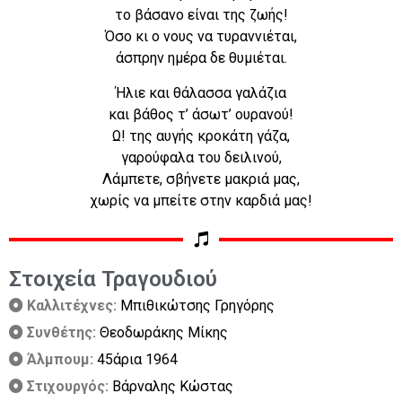
το βάσανο είναι της ζωής!
Όσο κι ο νους να τυραννιέται,
άσπρην ημέρα δε θυμιέται.
Ήλιε και θάλασσα γαλάζια
και βάθος τ’ άσωτ’ ουρανού!
Ω! της αυγής κροκάτη γάζα,
γαρούφαλα του δειλινού,
Λάμπετε, σβήνετε μακριά μας,
χωρίς να μπείτε στην καρδιά μας!
Στοιχεία Τραγουδιού
Καλλιτέχνες:
Μπιθικώτσης Γρηγόρης
Συνθέτης:
Θεοδωράκης Μίκης
Άλμπουμ:
45άρια 1964
Στιχουργός:
Βάρναλης Κώστας