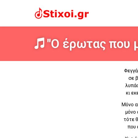
"Ο έρωτας που μ
Φεγγά
σε 
λυπάσ
κι εκ
Μόνο α
μόνο 
τότε θ
που 