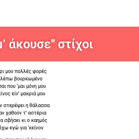
’ άκουσε" στίχοι
ρι μου πολλές φορές
βλέπω βουρκωμένο
αι που ‘μαι μόνη μου
είνος είν’ μακριά μου
ν στερέψει η θάλασσα
αν χαθούν τ’ αστέρια
α σβήσει κι ο καημός
έχω εγώ για ‘κείνον