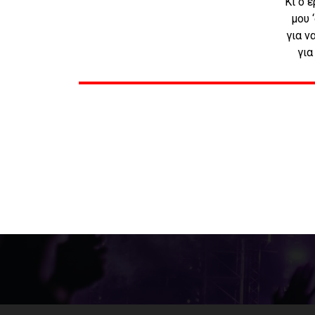
Κι ο 
μου 
για ν
για