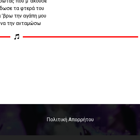
έρωτας που μ’ άκουσε
‘δωσε τα φτερά του
α ’βρω την αγάπη μου
 να την ανταμώσω
Πολιτική Απορρήτου