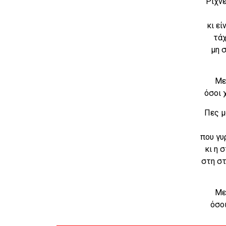
Ρίχνε
κι εί
τάχ
μη σ
Με
όσοι 
Πες μ
που γυ
κι η 
στη στ
Με
όσοι