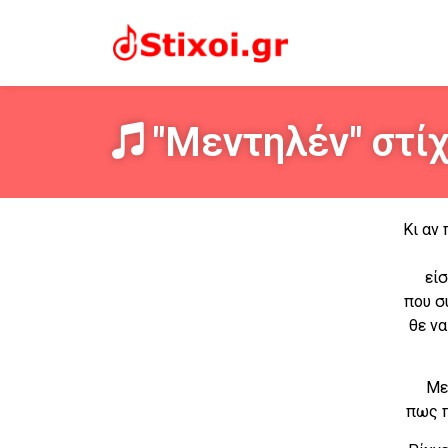
"Μεντηλέν" στίχ
Κι αν
είσ
που σ
θε να
Με
πως π