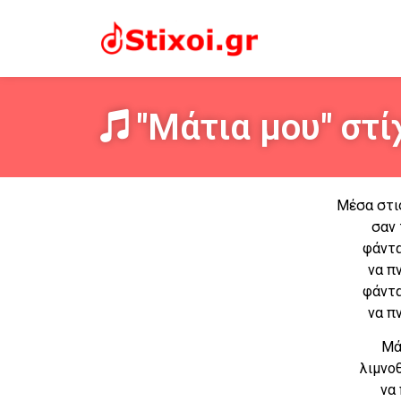
"Μάτια μου" στί
Μέσα στι
σαν 
φάντα
να π
φάντα
να π
Μά
λιμνο
να 