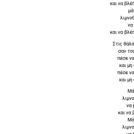
και να βλέπ
μά
λιμνο
να
και να βλέπ
Στις θάλ
σαν το
πέσε ν
και μη
πέσε ν
και μη
Μά
λιμν
να 
και να
Μά
λιμν