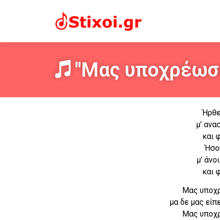
"Μας υποχρέωσε
Ήρθε
μ’ ανα
και φ
Ήσο
μ’ άνο
και φ
Μας υποχ
μα δε μας είπ
Μας υποχ