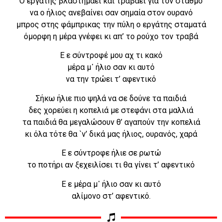
Ο εργάτης βλαστημάει και τραβάει για τον σταθμό
να ο ήλιος ανεβαίνει σαν σημαία στον ουρανό
μπρος στης φάμπρικας την πύλη ο εργάτης σταματά
όμορφη η μέρα γνέφει κι απ’ το ρούχο τον τραβά
Ε ε σύντροφέ μου αχ τι κακό
μέρα μ᾿ ήλιο σαν κι αυτό
να την τρώει τ’ αφεντικό
Σήκω ήλιε πιο ψηλά να σε δούνε τα παιδιά
δες χορεύει η κοπελιά με στεφάνι στα μαλλιά
τα παιδιά θα μεγαλώσουν θ’ αγαπούν την κοπελιά
κι όλα τότε θα `ν’ δικά μας ήλιος, ουρανός, χαρά
Ε ε σύντροφε ήλιε σε ρωτώ
το ποτήρι αν ξεχειλίσει τι θα γίνει τ’ αφεντικό
Ε ε μέρα μ᾿ ήλιο σαν κι αυτό
αλίμονο στ’ αφεντικό.