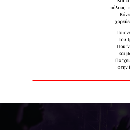
Και κ
ούλους τ
Κάνε
χορεύε
Ποιον
Του Τ
Που ‘ν
και β
Πο ’χε
στην 