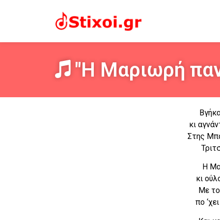
"Η Μαριωρή παν
Βγήκα
κι αγνά
Στης Μπ
Τριτσ
Η Μα
κι ούλ
Με το
πο ‘χε