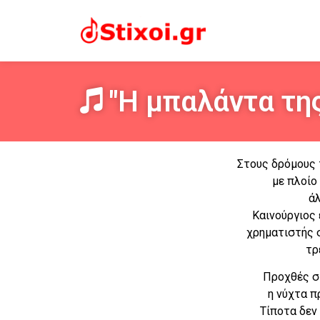
"Η μπαλάντα της
Στους δρόμους 
με πλοίο
άλ
Καινούργιος 
χρηματιστής 
τρ
Προχθές σ
η νύχτα π
Τίποτα δεν