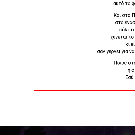
αυτό το φ
Και στο Π
στο ένασ
πάλι το
χύνεται το
κι ε
σαν γέρνει για να
Ποιος στ
ή σ
Εσύ 