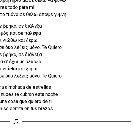
δηλητήριο μα δε θέλω να φύγω
res todo para mi
το πιάνο σε θέλω απόψε γυμνή
ε βρήκα, σε διάλεξα
σμός και σε πάλεψα
ι νιώθω και ξέρω
ε δυο λέξεις μόνο, Te Quiero
ε βρήκα, σε διάλεξα
να σ’ έχω με άλλαξα
ι νιώθω και ξέρω
ε δυο λέξεις μόνο, Te Quiero
na almohada de estrellas
 nubes te cubran esta noche
una cosa que quiero de ti
 se derrita en tus brazos