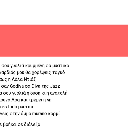
 σου γυαλιά κρυμμένη σα μυστικό
καρδιάς μου θα χορέψεις ταγκό
ως η Λόλα Ντιάζ
 σαν Godiva σα Diva της Jazz
 σου γυαλιά η δύση κι η ανατολή
ούνα Λόα και τρέμει η γη
res todo para mi
νεις στην άμμο murano κορμί
ε βρήκα, σε διάλεξα