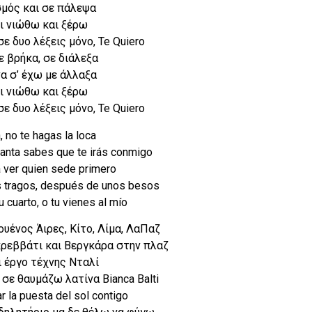
σμός και σε πάλεψα
ι νιώθω και ξέρω
ε δυο λέξεις μόνο, Te Quiero
ε βρήκα, σε διάλεξα
να σ’ έχω με άλλαξα
ι νιώθω και ξέρω
ε δυο λέξεις μόνο, Te Quiero
, no te hagas la loca
santa sabes que te irás conmigo
 ver quien sede primero
 tragos, después de unos besos
tu cuarto, o tu vienes al mío
υένος Άιρες, Κίτο, Λίμα, ΛαΠαζ
κρεββάτι και Βεργκάρα στην πλαζ
ι έργο τέχνης Νταλί
σε θαυμάζω λατίνα Bianca Balti
r la puesta del sol contigo