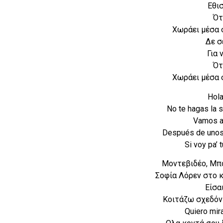
Εθι
Ότ
Χωράει μέσα σ
Δε σ
Για 
Ότ
Χωράει μέσα σ
Hola
No te hagas la 
Vamos a
Después de unos
Si voy pa’ 
Μοντεβιδέο, Μπο
Σοφία Λόρεν στο 
Είσα
Κοιτάζω σχεδόν 
Quiero mira