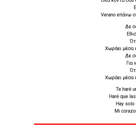
Ολα κοντά σου 
E
Verano επάνω σ
Δε σ
Εθι
Ότ
Χωράει μέσα σ
Δε σ
Για 
Ότ
Χωράει μέσα σ
Te haré u
Haré que las
Hay solo 
Mi corazon