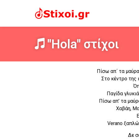
"Hola" στίχοι
Πίσω απ΄ τα μαύρα
Στο κέντρο της 
Όπ
Παγίδα γλυκιά
Πίσω απ’ τα μαύρα
Χαβάη, Μα
E
Verano ξαπλώ
Δε σ