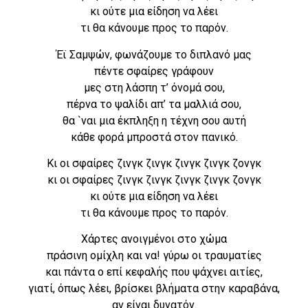
κι ούτε μια είδηση να λέει
τι θα κάνουμε προς το παρόν.
Έϊ Σαμψών, φωνάζουμε το διπλανό μας
πέντε σφαίρες γράφουν
μες στη λάσπη τ’ όνομά σου,
πέρνα το ψαλίδι απ’ τα μαλλιά σου,
θα `ναι μια έκπληξη η τέχνη σου αυτή
κάθε φορά μπροστά στον πανικό.
Κι οι σφαίρες ζινγκ ζινγκ ζινγκ ζινγκ ζονγκ
κι οι σφαίρες ζινγκ ζινγκ ζινγκ ζινγκ ζονγκ
κι ούτε μια είδηση να λέει
τι θα κάνουμε προς το παρόν.
Χάρτες ανοιγμένοι στο χώμα
πράσινη ομίχλη και να! γύρω οι τραυματίες
και πάντα ο επί κεφαλής που ψάχνει αιτίες,
γιατί, όπως λέει, βρίσκει βλήματα στην καραβάνα,
αν είναι δυνατόν.