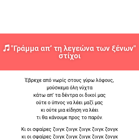
"Γράμμα απ’ τη λεγεώνα των ξένων"
στίχοι
Έβρεχε από νωρίς στους γύρω λόφους,
μούσκεμα όλη νύχτα
κάτω απ’ τα δέντρα οι δικοί μας
ούτε ο ύπνος να λέει μαζί μας
κι ούτε μια είδηση να λέει
τι θα κάνουμε προς το παρόν.
Κι οι σφαίρες ζινγκ ζινγκ ζινγκ ζινγκ ζονγκ
κι οι σφαίρες ζινγκ ζινγκ ζινγκ ζινγκ ζονγκ