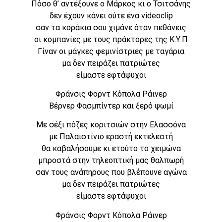
Πόσο θ’ αντέξουνε ο Μάρκος κι ο Τσιτσάνης
δεν έχουν κάνει ούτε ένα videoclip
σαν τα κοράκια σου χιμάνε όταν πεθάνεις
οι κομπανίες με τους πράκτορες της Κ.Υ.Π
Γίναν οι μάγκες φεμινίστριες με ταγάρια
μα δεν πειράζει πατριώτες
είμαστε εφτάψυχοι
Φράνσις Φορντ Κόπολα Ράινερ
Βέρνερ Φασμπίντερ και ξερό ψωμί
Με σέξι πόζες κοριτσιών στην Ελασσόνα
με Παλαιστίνιο εραστή εκτελεστή
θα καβαλήσουμε κι ετούτο το χειμώνα
μπροστά στην τηλεοπτική μας θαλπωρή
σαν τους ανάπηρους που βλέπουνε αγώνα
μα δεν πειράζει πατριώτες
είμαστε εφτάψυχοι
Φράνσις Φορντ Κόπολα Ράινερ