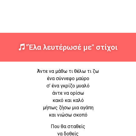
"Έλα λευτέρωσέ με" στίχοι
Άντε να μάθω τι θέλω τι ζω
ένα σύννεφο μαύρο
σ’ ένα γκρίζο μυαλό
άντε να ορίσω
κακό και καλό
μήπως ζήσω μια αγάπη
και νιώσω σκοπό
Που θα σταθείς
να δοθείς