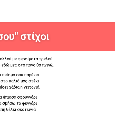
σου" στίχοι
αλλού με φερσίματα τρελού
 εδώ μες στο πόνο θα πνιγώ.
ο πείσμα σου παρέκει
 στο παλιό μας στέκι
ίσει χάδια η γειτονιά.
κι έπιασα σφουγγάρι
να σβήσω το φεγγάρι
άπη θέλει σκοτεινιά.