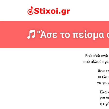
"Άσε το πείσμα 
Εσύ εδώ εγώ 
εσύ αλλού εγώ
Άσε τ
κι έλα
να γιομ
Έλα 
για 
η αγ