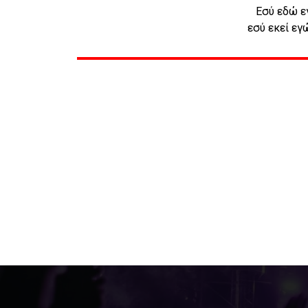
Εσύ εδώ ε
εσύ εκεί ε