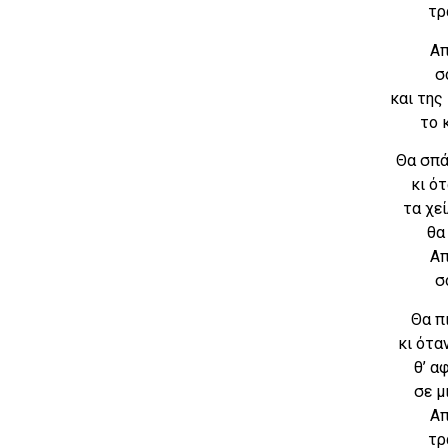
τρ
Απ
σ
και της
το 
Θα σπά
κι ό
τα χε
θα
Απ
σ
Θα π
κι ότα
θ’ α
σε μ
Απ
τρ