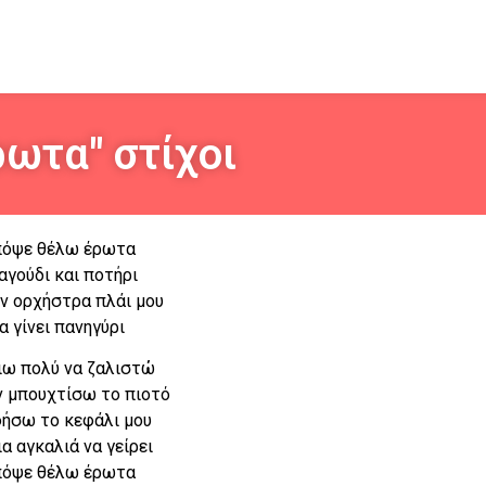
ωτα" στίχοι
όψε θέλω έρωτα
αγούδι και ποτήρι
ην ορχήστρα πλάι μου
α γίνει πανηγύρι
ιω πολύ να ζαλιστώ
ν μπουχτίσω το πιοτό
φήσω το κεφάλι μου
ια αγκαλιά να γείρει
όψε θέλω έρωτα