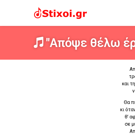
"Απόψε θέλω έρ
Απ
τρ
και τ
ν
Θα π
κι ότα
θ’ α
σε μ
Απ