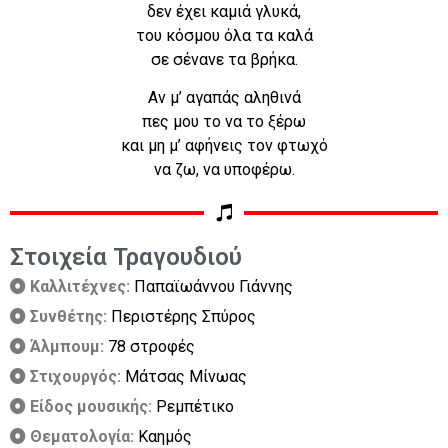
δεν έχει καμιά γλυκά,
του κόσμου όλα τα καλά
σε σένανε τα βρήκα.
Αν μ’ αγαπάς αληθινά
πες μου το να το ξέρω
και μη μ’ αφήνεις τον φτωχό
να ζω, να υποφέρω.
Στοιχεία Τραγουδιού
Καλλιτέχνες:
Παπαϊωάννου Γιάννης
Συνθέτης:
Περιστέρης Σπύρος
Άλμπουμ:
78 στροφές
Στιχουργός:
Μάτσας Μίνωας
Είδος μουσικής:
Ρεμπέτικο
Θεματολογία:
Καημός