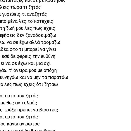
τα πέταξες και δε με κράτησες
έλεις τώρα τι ζητάς
 γυρεύεις τι αναζητάς
 από μένα λες το κατέχεις
τη ζωή μου λες πως έχεις
 αφήσεις δεν ξαναδοκιμάζω
λω να σε έχω αλλά τρομάζω
δέα στο τι μπορεί να γίνει
 εσύ δε φέρεις την ευθύνη
ει να σε έχω και μια όχι
γάω τ’ όνειρα μου με απόχη
 κυνηγάω και να μην τα παρατάω
μα λες πως έχεις ότι ζητάω
αι αυτό που ζητάς
 με θες αν τολμάς
ς τρέξε πρέπει να βιαστείς
αι αυτό που ζητάς
σου κάνω αν ρωτάς
ις και μετά δε θα με βρεις