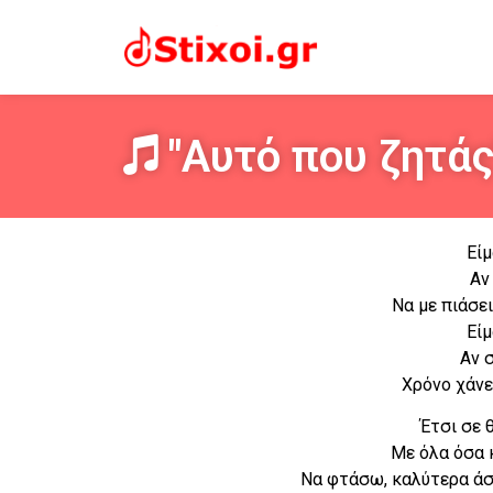
"Αυτό που ζητάς
Είμ
Αν
Να με πιάσει
Είμ
Αν 
Χρόνο χάνε
Έτσι σε 
Με όλα όσα 
Να φτάσω, καλύτερα άστ