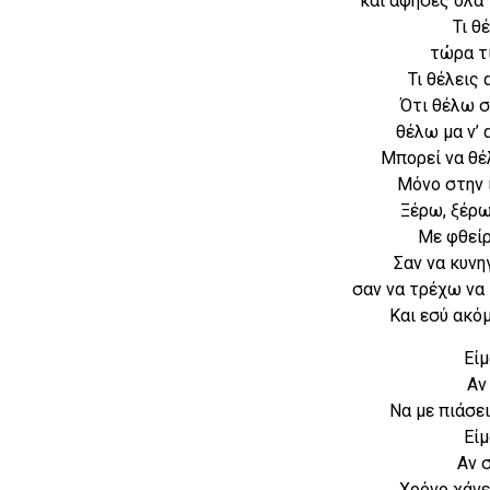
και άφησες όλα 
Τι θ
τώρα τι
Τι θέλεις
Ότι θέλω σ
θέλω μα ν’
Μπορεί να θέ
Μόνο στην ι
Ξέρω, ξέρω
Με φθείρ
Σαν να κυνη
σαν να τρέχω να
Και εσύ ακό
Είμ
Αν
Να με πιάσει
Είμ
Αν 
Χρόνο χάνε