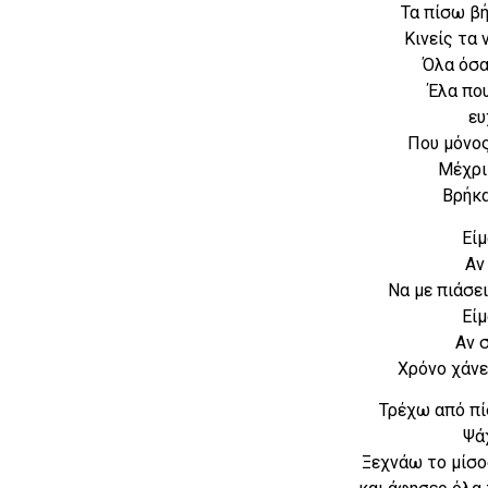
Τα πίσω β
Κινείς τα
Όλα όσα
Έλα που
ευ
Που μόνος
Μέχρι
Βρήκα
Είμ
Αν
Να με πιάσει
Είμ
Αν 
Χρόνο χάνε
Τρέχω από πίσ
Ψάχ
Ξεχνάω το μίσο