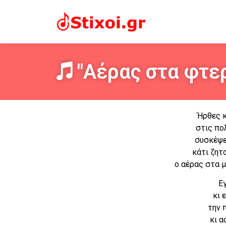
"Αέρας στα φτερ
Ήρθες κ
στις πο
συσκέψε
κάτι ζητ
ο αέρας στα μ
Ε
κι 
την 
κι 