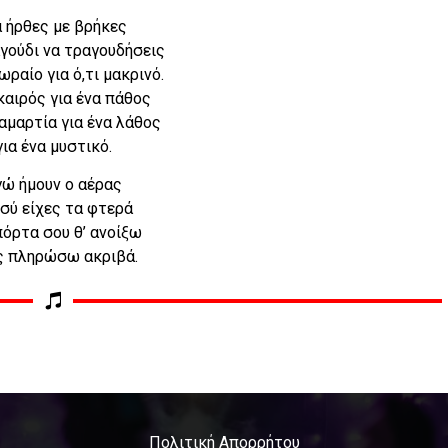
 ήρθες με βρήκες
γούδι να τραγουδήσεις
 ωραίο για ό,τι μακρινό.
καιρός για ένα πάθος
 αμαρτία για ένα λάθος
για ένα μυστικό.
γώ ήμουν ο αέρας
εσύ είχες τα φτερά
πόρτα σου θ’ ανοίξω
ας πληρώσω ακριβά.
Πολιτική Απορρήτου