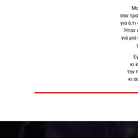
Μα
σαν τρα
για ό,τι
Ήταν 
για μια
Ε
κι 
την 
κι 