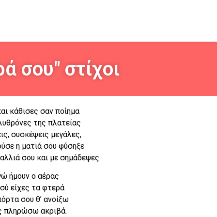
ά σου" στίχοι
αι κάθισες σαν ποίημα
λυθρόνες της πλατείας
ις, συσκέψεις μεγάλες,
ούσε η ματιά σου φύσηξε
αλλιά σου και με σημάδεψες.
γώ ήμουν ο αέρας
εσύ είχες τα φτερά
πόρτα σου θ’ ανοίξω
ας πληρώσω ακριβά.