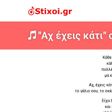
"Αχ έχεις κάτι" 
Κάθε
κά
πολλέ
μα ε
Αχ, έχεις κά
το γέλιο σου, το σκ
Είχα 
και