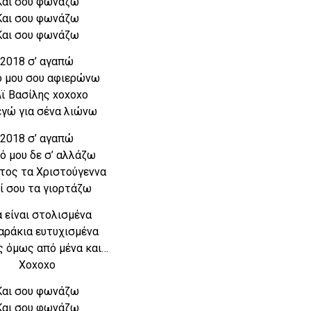
Και σου φωνάζω
Και σου φωνάζω
Και σου φωνάζω
2018 σ’ αγαπώ
 μου σου αφιερώνω
Αϊ Βασίλης xoxoxo
εγώ για σένα λιώνω
2018 σ’ αγαπώ
ό μου δε σ’ αλλάζω
έτος τα Χριστούγεννα
ί σου τα γιορτάζω
 είναι στολισμένα
αράκια ευτυχισμένα
ς όμως από μένα και…
Xoxoxo
Και σου φωνάζω
Και σου φωνάζω