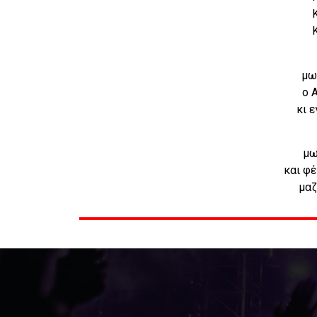
μω
ο 
κι 
μω
και φ
μαζ