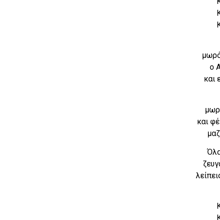
μωρό
ο 
και 
μωρ
και φ
μαζ
Όλα
ζευγ
λείπει