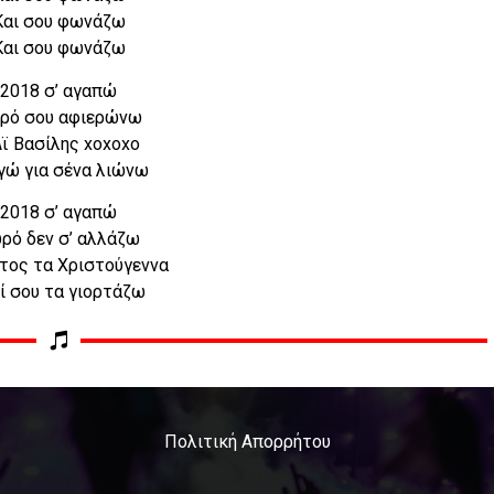
Και σου φωνάζω
Και σου φωνάζω
2018 σ’ αγαπώ
ρό σου αφιερώνω
Αϊ Βασίλης xoxoxo
εγώ για σένα λιώνω
2018 σ’ αγαπώ
ρό δεν σ’ αλλάζω
έτος τα Χριστούγεννα
ί σου τα γιορτάζω
Πολιτική Απορρήτου