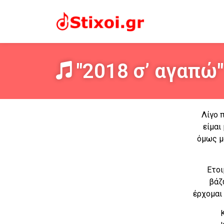
"2018 σ’ αγαπώ"
Λίγο 
είμαι
όμως μ
Ετοι
βάζ
έρχομαι 